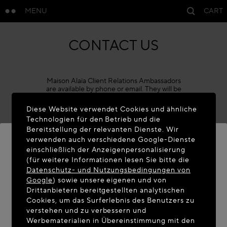
MENU
CART
CONTACT US
Maison Alaïa Client Relations Ambassadors
are available by phone or email. They will be
glad to assist you with personalised
suggestions, information on our collections,
Diese Website verwendet Cookies und ähnliche
order enquiries, boutique details and after-
Technologien für den Betrieb und die
sale care.
Bereitstellung der relevanten Dienste. Wir
Available from Monday to Friday, 10 AM to
verwenden auch verschiedene Google-Dienste
6 PM, and Saturday from 9 AM to 5 PM
einschließlich der Anzeigenpersonalisierung
(CET), excluding public holidays.
(für weitere Informationen lesen Sie bitte die
WILLKOMMEN AUF MAISON-
Datenschutz- und Nutzungsbedingungen von
Phone +33 1 86 65 45 02
ALAIA.COM
Google
) sowie unsere eigenen und von
Drittanbietern bereitgestellten analytischen
Sie befinden sich scheinbar in folgendem Land:
Cookies, um das Surferlebnis des Benutzers zu
verstehen und zu verbessern und
United States. Möchten Sie Ihren Standort
Werbematerialien in Übereinstimmung mit den
aktualisieren?