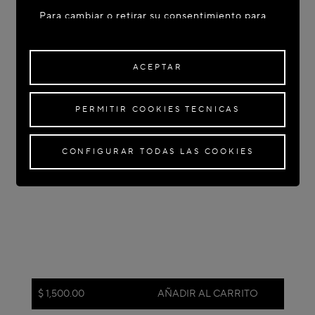
Para cambiar o retirar su consentimiento para
algunas o todas las Cookies, haga clic en
"Configurar todas las cookies" o, para obtener
más información, consulte nuestra
Política de
ACEPTAR
Cookies
.
Al hacer clic en
"Aceptar"
, da su consentimiento
PERMITIR COOKIES TECNICAS
para el uso de las Cookies mencionadas
anteriormente.
Al hacer clic en
"Permitir Cookies Técnicas"
, da
CONFIGURAR TODAS LAS COOKIES
su consentimiento para el uso de Cookies
técnicas únicamente.
Al hacer clic en
"Configurar todas las Cookies"
,
puede personalizar su consentimiento para el
uso de Cookies.
$ 1,500.00
AÑADIR AL CARRITO
Color:
Turquesa