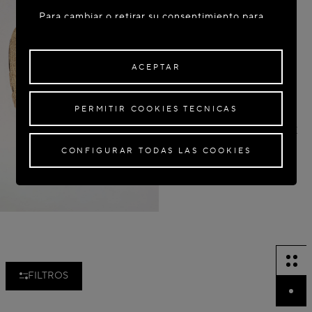
Para cambiar o retirar su consentimiento para
algunas o todas las Cookies, haga clic en
"Configurar todas las cookies" o, para obtener
más información, consulte nuestra
Política de
ACEPTAR
Cookies
.
Al hacer clic en
"Aceptar"
, da su consentimiento
PERMITIR COOKIES TECNICAS
para el uso de las Cookies mencionadas
anteriormente.
BOLSO LE CŒUR DE PAJA DE
PAPEL
Al hacer clic en
"Permitir Cookies Técnicas"
, da
$ 1,650.00
CONFIGURAR TODAS LAS COOKIES
su consentimiento para el uso de Cookies
técnicas únicamente.
Al hacer clic en
"Configurar todas las Cookies"
,
puede personalizar su consentimiento para el
uso de Cookies.
FILTROS