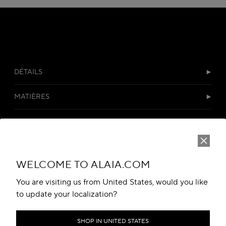
DÉTAILS
MATIÈRES
TAILLE & COUPE
LIVRAISON & RETOURS
WELCOME TO ALAIA.COM
SERVICE CLIENT
You are visiting us from United States, would you like
to update your localization?
SHOP IN UNITED STATES