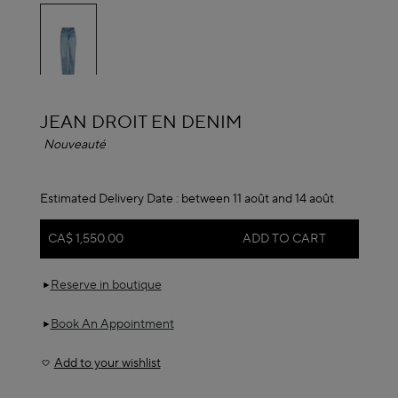
selected
ALAÏA
JEAN DROIT EN DENIM
Nouveauté
Estimated Delivery Date :
between 11 août and 14 août
CA$ 1,550.00
ADD TO CART
Reserve in boutique
Book An Appointment
Add to your wishlist