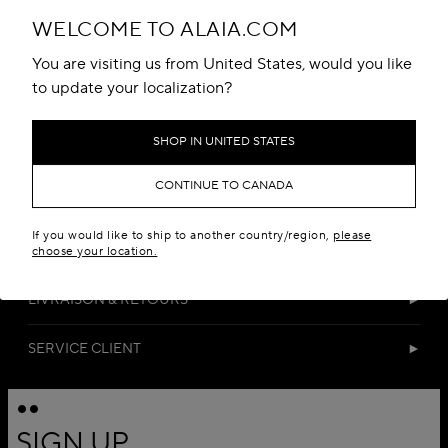
WELCOME TO ALAIA.COM
You are visiting us from United States, would you like
to update your localization?
SHOP IN UNITED STATES
DÉTAILS
CONTINUE TO CANADA
MATIÈRES
If you would like to ship to another country/region,
please
TAILLE & COUPE
choose your location.
LIVRAISON & RETOURS
SERVICE CLIENT
SIGN UP