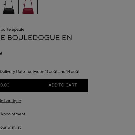
 porté épaule
A
LE BOULEDOGUE EN
é
Delivery Date :
between 11 août and 14 août
00.00
ADD TO CART
in boutique
 Appointment
our wishlist