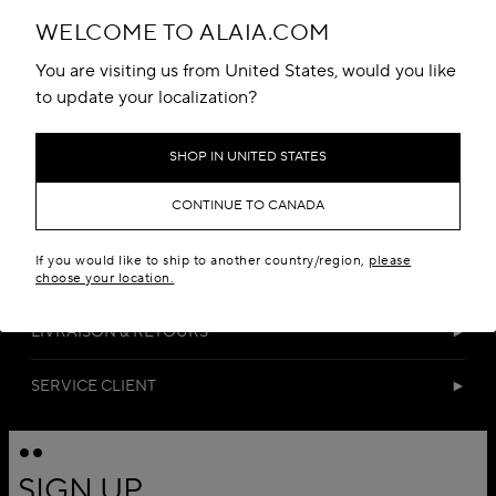
WELCOME TO ALAIA.COM
You are visiting us from United States, would you like
to update your localization?
SHOP IN UNITED STATES
DÉTAILS
CONTINUE TO CANADA
MATIÈRES
If you would like to ship to another country/region,
please
TAILLE & COUPE
choose your location.
LIVRAISON & RETOURS
SERVICE CLIENT
SIGN UP