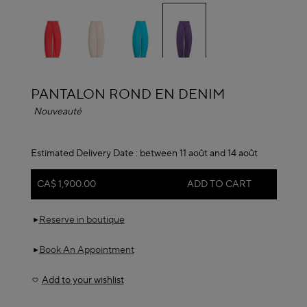
selected
ALAÏA
PANTALON ROND EN DENIM
Nouveauté
Estimated Delivery Date :
between 11 août and 14 août
CA$ 1,900.00
ADD TO CART
Reserve in boutique
Book An Appointment
Add to your wishlist