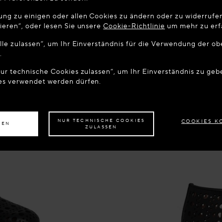
MEN AUF MAISON-ALAIA.COM
g zu einigen oder allen Cookies zu ändern oder zu widerrufen,
 sich scheinbar in folgendem Land: United States. Möchten Sie
ieren“, oder lesen Sie unsere
Cookie-Richtlinie
um mehr zu erf
alisieren?
Alle zulassen“, um Ihr Einverständnis für die Verwendung der o
.
 WEBSITE: UNITED STATES
AUF DER WEBSITE BLEIBEN: 
Nur technische Cookies zulassen“, um Ihr Einverständnis zu geb
es verwendet werden dürfen.
 anderes Land liefern lassen möchten,
wählen Sie bitte Ihr Zielland aus.
NUR TECHNISCHE COOKIES
COOKIES K
SEN
ZULASSEN