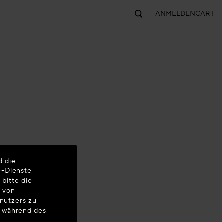
ANMELDEN
CART
d die
e-Dienste
 bitte die
d von
enutzers zu
n während des