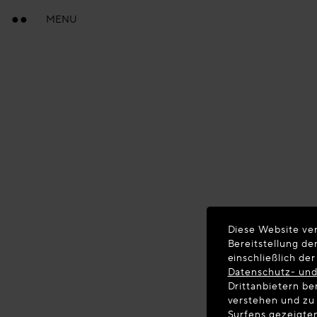
MENU
Diese Website ve
Bereitstellung d
einschließlich de
Datenschutz- un
Drittanbietern be
verstehen und zu
Surfens gezeigte