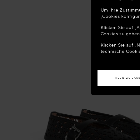
WILLKOM
Um Ihre Zustimmun
Sie befinden
„Cookies konfigur
Standort aktu
Klicken Sie auf „
Cookies zu geben
ZUR
Klicken Sie auf „
technische Cooki
Wenn Sie in ein
ALLE ZULAS