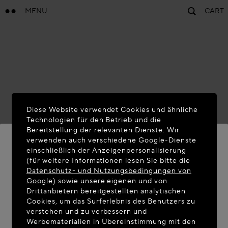
MENU
CART
Diese Website verwendet Cookies und ähnliche
Technologien für den Betrieb und die
Bereitstellung der relevanten Dienste. Wir
verwenden auch verschiedene Google-Dienste
einschließlich der Anzeigenpersonalisierung
(für weitere Informationen lesen Sie bitte die
WILLKOMMEN AUF MAISON-
Datenschutz- und Nutzungsbedingungen von
ALAIA.COM
Google
) sowie unsere eigenen und von
Drittanbietern bereitgestellten analytischen
Sie befinden sich scheinbar in folgendem Land:
Cookies, um das Surferlebnis des Benutzers zu
verstehen und zu verbessern und
United States. Möchten Sie Ihren Standort
Werbematerialien in Übereinstimmung mit den
aktualisieren?