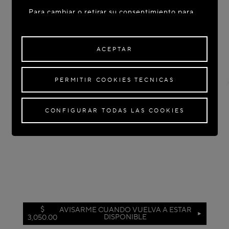
Para cambiar o retirar su consentimiento para
algunas o todas las Cookies, haga clic en
"Configurar todas las cookies" o, para obtener
más información, consulte nuestra
Política de
ACEPTAR
Cookies
.
Al hacer clic en
"Aceptar"
, da su consentimiento
PERMITIR COOKIES TECNICAS
para el uso de las Cookies mencionadas
anteriormente.
Al hacer clic en
"Permitir Cookies Técnicas"
, da
CONFIGURAR TODAS LAS COOKIES
su consentimiento para el uso de Cookies
técnicas únicamente.
Al hacer clic en
"Configurar todas las Cookies"
,
puede personalizar su consentimiento para el
uso de Cookies.
$
AVISARME CUANDO VUELVA A ESTAR
DISPONIBLE
3,050.00
Color:
Marfil