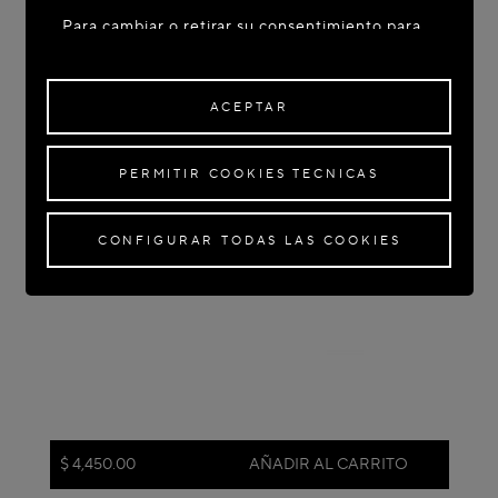
Para cambiar o retirar su consentimiento para
algunas o todas las Cookies, haga clic en
"Configurar todas las cookies" o, para obtener
más información, consulte nuestra
Política de
ACEPTAR
Cookies
.
Al hacer clic en
"Aceptar"
, da su consentimiento
PERMITIR COOKIES TECNICAS
para el uso de las Cookies mencionadas
anteriormente.
Al hacer clic en
"Permitir Cookies Técnicas"
, da
CONFIGURAR TODAS LAS COOKIES
su consentimiento para el uso de Cookies
técnicas únicamente.
Al hacer clic en
"Configurar todas las Cookies"
,
puede personalizar su consentimiento para el
uso de Cookies.
$ 4,450.00
AÑADIR AL CARRITO
Color:
Medianoche