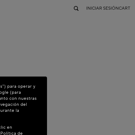
INICIAR SESIÓN
CART
es") para operar y
ogle (para
junto con nuestras
avegación del
durante la
lic en
a
Política de