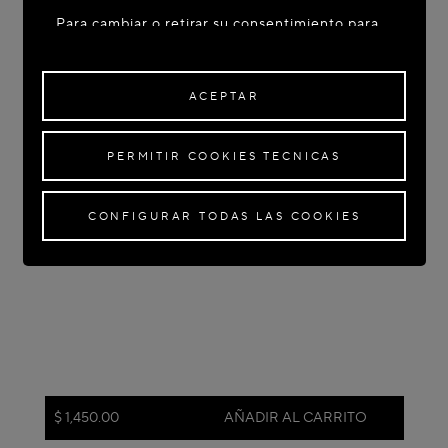
Para cambiar o retirar su consentimiento para
algunas o todas las Cookies, haga clic en
"Configurar todas las cookies" o, para obtener
más información, consulte nuestra
Política de
ACEPTAR
Cookies
.
Al hacer clic en
"Aceptar"
, da su consentimiento
PERMITIR COOKIES TECNICAS
para el uso de las Cookies mencionadas
anteriormente.
Al hacer clic en
"Permitir Cookies Técnicas"
, da
CONFIGURAR TODAS LAS COOKIES
su consentimiento para el uso de Cookies
técnicas únicamente.
Al hacer clic en
"Configurar todas las Cookies"
,
puede personalizar su consentimiento para el
uso de Cookies.
$ 1,450.00
AÑADIR AL CARRITO
Color:
Negro