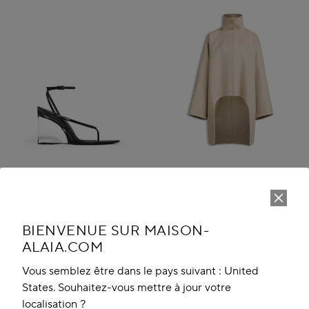
BIENVENUE SUR MAISON-
SANDALES À BRIDE INVISIBLE
MANTEAU ASYMETRIQUE EN
ALAIA.COM
EN CUIR VERNI
CACHEMIRE
€ 1,290.00
€ 5,900.00
Vous semblez être dans le pays suivant : United
Nouveauté
States. Souhaitez-vous mettre à jour votre
localisation ?