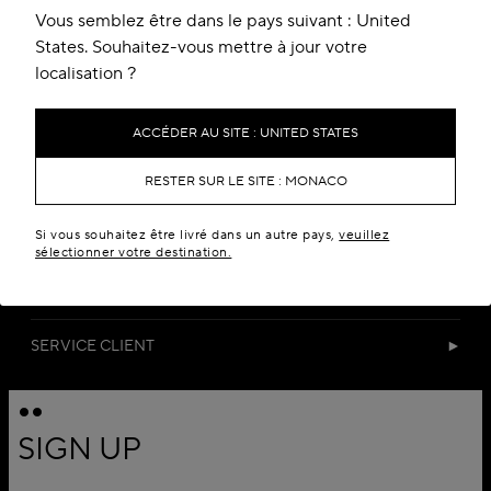
Vous semblez être dans le pays suivant : United
States. Souhaitez-vous mettre à jour votre
localisation ?
DÉTAILS
ACCÉDER AU SITE : UNITED STATES
RESTER SUR LE SITE : MONACO
MATIÈRES
Si vous souhaitez être livré dans un autre pays,
veuillez
TAILLE & COUPE
sélectionner votre destination.
LIVRAISON & RETOURS
SERVICE CLIENT
SIGN UP