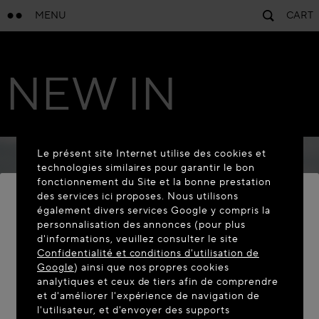
MENU
CART
NEW IN
Le présent site Internet utilise des cookies et
technologies similaires pour garantir le bon
fonctionnement du Site et la bonne prestation
des services ici proposes. Nous utilisons
également divers services Google y compris la
personnalisation des annonces (pour plus
BIENVENUE SUR MAISON-
d'informations, veuillez consulter le site
ALAIA.COM
Confidentialité et conditions d'utilisation de
Google
) ainsi que nos propres cookies
Vous semblez être dans le pays suivant : United
analytiques et ceux de tiers afin de comprendre
et d'améliorer l'expérience de navigation de
States. Souhaitez-vous mettre à jour votre
l'utilisateur, et d'envoyer des supports
localisation ?