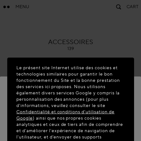
MENU
CART
ALAÏA
ACCESSOIRES
139
Le présent site Internet utilise des cookies et
technologies similaires pour garantir le bon
fonctionnement du Site et la bonne prestation
des services ici proposes. Nous utilisons
également divers services Google y compris la
personnalisation des annonces (pour plus
BIENVENUE SUR MAISON-
d'informations, veuillez consulter le site
ALAIA.COM
Confidentialité et conditions d'utilisation de
Google
) ainsi que nos propres cookies
Vous semblez être dans le pays suivant : United
analytiques et ceux de tiers afin de comprendre
et d'améliorer l'expérience de navigation de
States. Souhaitez-vous mettre à jour votre
l'utilisateur, et d'envoyer des supports
localisation ?