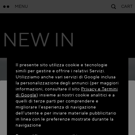
MENU
CART
NEW IN
Il presente sito utilizza cookie e tecnologie
simili per gestire e offrire i relativi Servizi.
Utilizziamo anche vari servizi di Google inclusa
la personalizzazione degli annunci (per maggiori
informazioni, consultare il sito
Privacy e Termini
di Google
) insieme ai nostri cookie analitici e a
quelli di terze parti per comprendere e
BENVENUTO SU MAISON-ALAIA.COM
migliorare l'esperienza di navigazione
dell'utente e per inviare materiale pubblicitario
Sembra che vi troviate nel seguente paese: United
in linea con le preferenze mostrate durante la
navigazione
States. Desiderate aggiornare la vostra posizione?