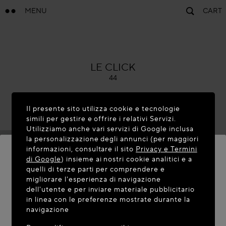
MENU
CART
ALAÏA
LE CLICK
44
Il presente sito utilizza cookie e tecnologie
simili per gestire e offrire i relativi Servizi.
Utilizziamo anche vari servizi di Google inclusa
la personalizzazione degli annunci (per maggiori
informazioni, consultare il sito
Privacy e Termini
di Google
) insieme ai nostri cookie analitici e a
quelli di terze parti per comprendere e
BENVENUTO SU MAISON-ALAIA.COM
migliorare l'esperienza di navigazione
dell'utente e per inviare materiale pubblicitario
Sembra che vi troviate nel seguente paese: United
in linea con le preferenze mostrate durante la
navigazione
States. Desiderate aggiornare la vostra posizione?