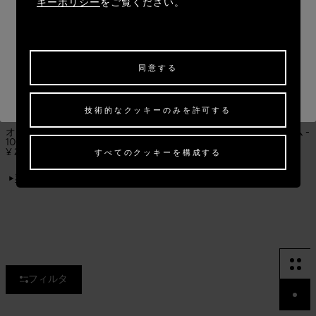
キーポリシー
をご覧ください。
サイトにアクセス: UNITED STATES
「同意する」をクリックすると、上記のクッキー
の使用に同意したことになります。
現在のサイトに留まる: JAPAN
「技術的なクッキーのみを許可する」をクリック
同意する
すると、技術的なクッキーのみの使用に同意した
他の国への配送をご希望の場合は、
お届け先を選択してください。
ことになります。
技術的なクッキーのみを許可する
オードパルファム ブランシュ -
アライア パリ オードパルファム -
100ML
100ML
¥ 26,400
¥ 26,400
すべてのクッキーを構成する
私に通知します
フィルタ