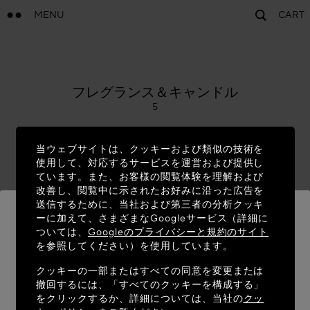
MENU
CART
ALAÏA
フレグランス＆キャンドル
5
当ウェブサイトは、クッキーおよび類似の技術を
使用して、対応するサービスを運営および提供し
ています。また、お客様の閲覧体験を理解および
改善し、閲覧中に示されたお好みに沿った広告を
送信するために、当社および第三者の分析クッキ
ーに加えて、さまざまなGoogleサービス（詳細に
ついては、
Googleのプライバシーと規約のサイト
を参照してください）を使用しています。
MAISON-ALAIA.COMへようこそ
クッキーの一部またはすべての同意を変更または
お客様の現在のロケーションは次の通りのようです:
撤回するには、「すべてのクッキーを構成する」
United States。位置情報を更新しますか？
をクリックするか、詳細については、当社の
クッ