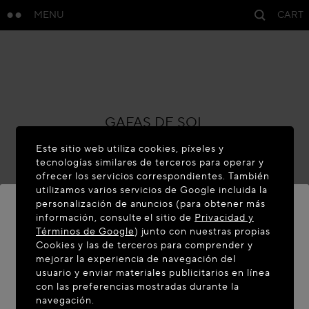
MENU
CART
ALAÏA
GAFAS DE SOL
42
Este sitio web utiliza cookies, píxeles y
tecnologías similares de terceros para operar y
ofrecer los servicios correspondientes. También
utilizamos varios servicios de Google incluida la
personalización de anuncios (para obtener más
información, consulte el sitio de
Privacidad y
Términos de Google
) junto con nuestras propias
BIENVENIDO A MAISON-ALAIA.COM
Cookies y las de terceros para comprender y
mejorar la experiencia de navegación del
Parece que se encuentra en el siguiente país: United
usuario y enviar materiales publicitarios en línea
con las preferencias mostradas durante la
States. ¿Desea actualizar su ubicación?
navegación.