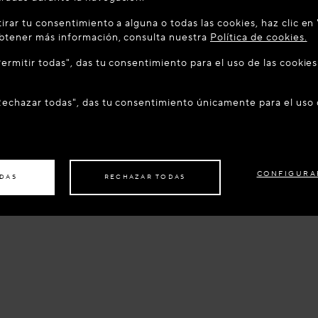
IDO A MAISON-ALAIA.COM
irar tu consentimiento a alguna o todas las cookies, haz clic en
 encuentra en el siguiente país: United States. ¿Desea actuali
obtener más información, consulta nuestra
Política de cookies.
"Permitir todas", das tu consentimiento para el uso de las cooki
ER AL SITIO: UNITED STATES
PERMANECER EN EL SITIO:
"Rechazar todas", das tu consentimiento únicamente para el uso
 su pedido en otro país,
por favor, seleccione su destino.
CONFIGURA
ODAS
RECHAZAR TODAS