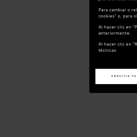
BIENVEN
Para cambiar o ret
Parece que se
cookies" o, para 
ubicación?
Al hacer clic en 
anteriormente.
ACCED
Al hacer clic en 
técnicas.
Si desea recibir
PERMITIR T