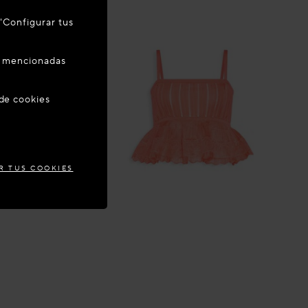
 "Configurar tus
zar su
es mencionadas
 SPAIN
 de cookies
R TUS COOKIES