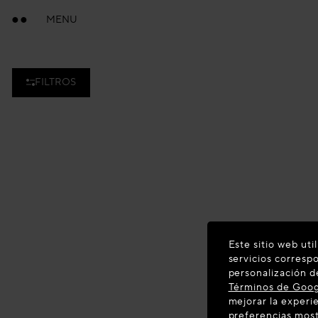
MENU
FILTROS
Este sitio web uti
servicios corresp
personalización d
Términos de Goo
mejorar la experie
preferencias most