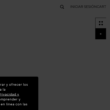
INICIAR SESIÓN
CART
rar y ofrecer los
a la
rivacidad y
comprender y
 en línea con las