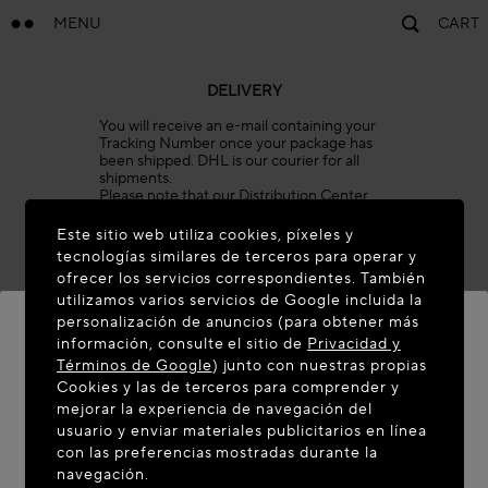
MENU
CART
DELIVERY
You will receive an e-mail containing your
Tracking Number once your package has
been shipped. DHL is our courier for all
shipments.
Please note that our Distribution Center
will be closed on the holidays listed below.
Orders placed during these dates will be
Este sitio web utiliza cookies, píxeles y
prepared once operations resume.
tecnologías similares de terceros para operar y
All orders are processed automatically, and
ofrecer los servicios correspondientes. También
shipping times cannot be expedited or
utilizamos varios servicios de Google incluida la
delayed. We invite you to plan your
purchases accordingly.
personalización de anuncios (para obtener más
información, consulte el sitio de
Privacidad y
January 1
Términos de Google
) junto con nuestras propias
Easter Monday (date varies)
BIENVENIDO A MAISON-ALAIA.COM
Cookies y las de terceros para comprender y
May 1
mejorar la experiencia de navegación del
Parece que se encuentra en el siguiente país: United
usuario y enviar materiales publicitarios en línea
May 8
con las preferencias mostradas durante la
States. ¿Desea actualizar su ubicación?
Ascension Day (date varies)
navegación.