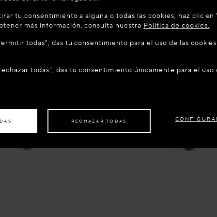
IDO A MAISON-ALAIA.COM
irar tu consentimiento a alguna o todas las cookies, haz clic en
 encuentra en el siguiente país: United States. ¿Desea actuali
obtener más información, consulta nuestra
Política de cookies.
"Permitir todas", das tu consentimiento para el uso de las cooki
ER AL SITIO: UNITED STATES
PERMANECER EN EL SITIO:
"Rechazar todas", das tu consentimiento únicamente para el uso
 su pedido en otro país,
por favor, seleccione su destino.
CONFIGURA
ODAS
RECHAZAR TODAS