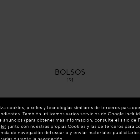
ALAÏA
BOLSOS
191
liza cookies, píxeles y tecnologías similares de terceros para ope
ondientes. También utilizamos varios servicios de Google incluid
e anuncios (para obtener más información, consulte el sitio de
P
gle
) junto con nuestras propias Cookies y las de terceros para 
ncia de navegación del usuario y enviar materiales publicitarios
radas durante la navegación.