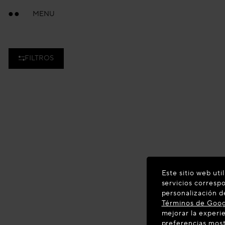
MENU
FILTROS
Este sitio web uti
servicios corresp
personalización d
Términos de Goo
mejorar la experie
preferencias most