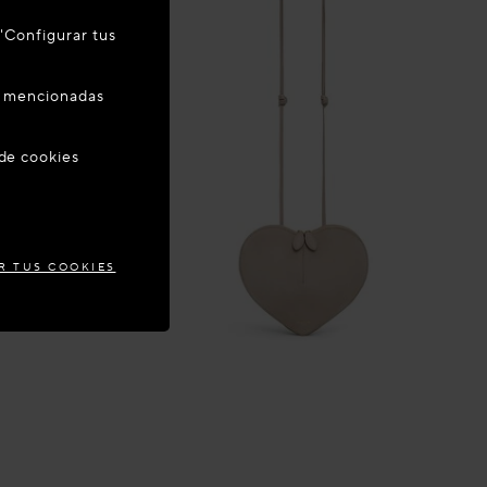
 "Configurar tus
zar su
es mencionadas
 SPAIN
 de cookies
R TUS COOKIES