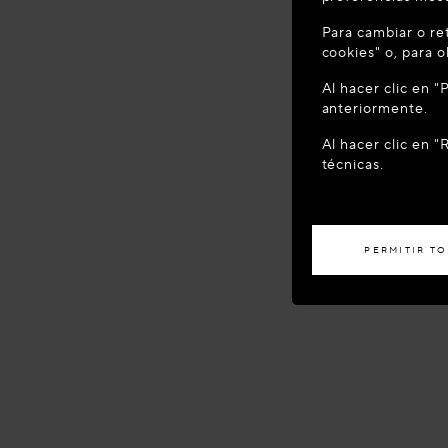
BIENVEN
Para cambiar o ret
Parece que se
cookies" o, para 
ubicación?
Al hacer clic en 
anteriormente.
ACCED
Al hacer clic en 
técnicas.
Si desea recibir
PERMITIR T