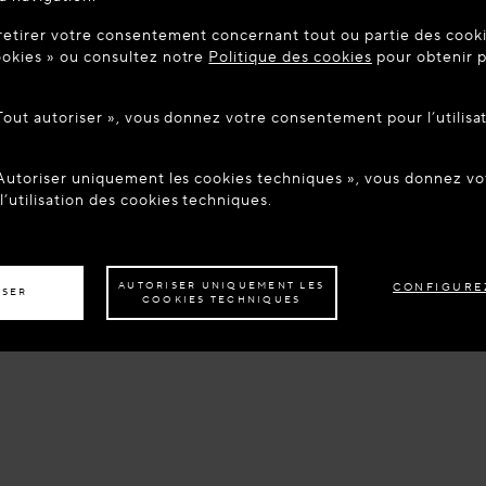
UE SUR MAISON-ALAIA.COM
retirer votre consentement concernant tout ou partie des cookie
être dans le pays suivant : United States. Souhaitez-vous mett
okies » ou consultez notre
Politique des cookies
pour obtenir p
tion ?
 Tout autoriser », vous donnez votre consentement pour l’utilisa
ER AU SITE : UNITED STATES
RESTER SUR LE SITE : FR
 Autoriser uniquement les cookies techniques », vous donnez 
z être livré dans un autre pays,
veuillez sélectionner votre destination.
’utilisation des cookies techniques.
AUTORISER UNIQUEMENT LES
CONFIGURE
ISER
COOKIES TECHNIQUES