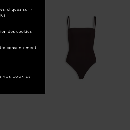
s, cliquez sur «
re à jour
lus
tion des cookies
ANCE
votre consentement
Z VOS COOKIES