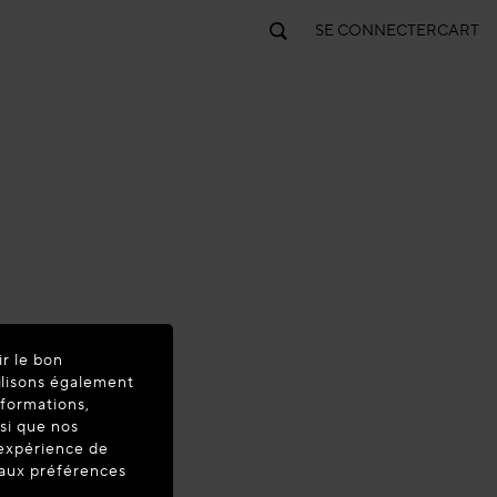
SE CONNECTER
CART
ir le bon
ilisons également
nformations,
nsi que nos
'expérience de
Rouge
t aux préférences