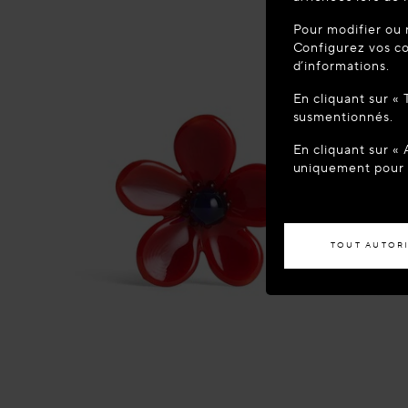
BIENVEN
Pour modifier ou 
Vous semblez 
Configurez vos co
votre localisa
d’informations.
En cliquant sur «
ACCÉD
susmentionnés.
En cliquant sur «
Si vous souhaite
uniquement pour l
TOUT AUTOR