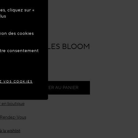
s, cliquez sur «
re à jour
lus
tion des cookies
ANCE
s
Bijoux
A
LES D'OREILLES BLOOM
votre consentement
é
raison estimée :
10 août
Z VOS COOKIES
0
AJOUTER AU PANIER
 en boutique
 Rendez-Vous
 la wishlist