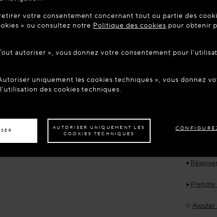
UE SUR MAISON-ALAIA.COM
retirer votre consentement concernant tout ou partie des cookie
être dans le pays suivant : United States. Souhaitez-vous mett
okies » ou consultez notre
Politique des cookies
pour obtenir p
tion ?
 Tout autoriser », vous donnez votre consentement pour l’utilisa
ER AU SITE : UNITED STATES
RESTER SUR LE SITE : FR
Accessoire
ALAÏ
BOUC
 Autoriser uniquement les cookies techniques », vous donnez 
z être livré dans un autre pays,
veuillez sélectionner votre destination.
Nouveaut
’utilisation des cookies techniques.
Date de liv
AUTORISER UNIQUEMENT LES
CONFIGURE
ISER
COOKIES TECHNIQUES
€ 990.0
Réserver
Prendre
Ajouter à