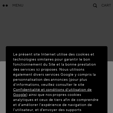
MENU
CART
Le présent site Internet utilise des cookies et
technologies similaires pour garantir le bon
fonctionnement du Site et la bonne prestation
des services ici proposes. Nous utilisons
également divers services Google y compris la
personnalisation des annonces (pour plus
BIENVENUE SUR MAISON-
d'informations, veuillez consulter le site
ALAIA.COM
Confidentialité et conditions d'utilisation de
Google
) ainsi que nos propres cookies
Vous semblez être dans le pays suivant : United
analytiques et ceux de tiers afin de comprendre
et d'améliorer l'expérience de navigation de
States. Souhaitez-vous mettre à jour votre
l'utilisateur, et d'envoyer des supports
localisation ?