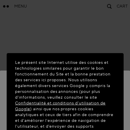
MENU
CART
Le présent site Internet utilise des cookies et
technologies similaires pour garantir le bon
fonctionnement du Site et la bonne prestation
des services ici proposes. Nous utilisons
également divers services Google y compris la
personnalisation des annonces (pour plus
BIENVENUE SUR MAISON-
d'informations, veuillez consulter le site
ALAIA.COM
Confidentialité et conditions d'utilisation de
Google
) ainsi que nos propres cookies
Vous semblez être dans le pays suivant : United
analytiques et ceux de tiers afin de comprendre
et d'améliorer l'expérience de navigation de
States. Souhaitez-vous mettre à jour votre
l'utilisateur, et d'envoyer des supports
localisation ?