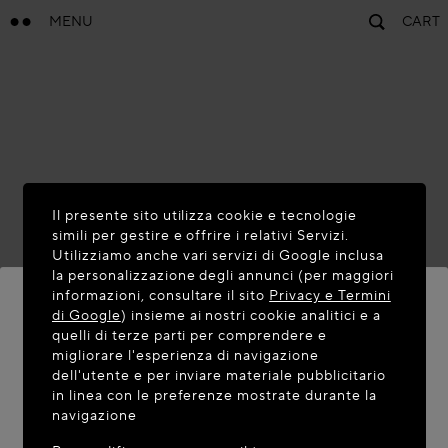
MENU
CART
Il presente sito utilizza cookie e tecnologie
simili per gestire e offrire i relativi Servizi.
Utilizziamo anche vari servizi di Google inclusa
la personalizzazione degli annunci (per maggiori
informazioni, consultare il sito
Privacy e Termini
di Google
) insieme ai nostri cookie analitici e a
quelli di terze parti per comprendere e
BENVENUTO SU MAISON-ALAIA.COM
migliorare l'esperienza di navigazione
dell'utente e per inviare materiale pubblicitario
Sembra che vi troviate nel seguente paese: United
in linea con le preferenze mostrate durante la
navigazione
States. Desiderate aggiornare la vostra posizione?