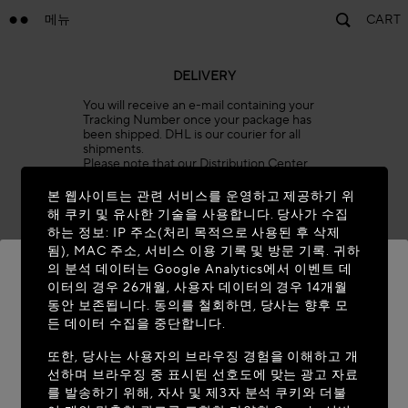
메뉴
CART
DELIVERY
You will receive an e-mail containing your
Tracking Number once your package has
been shipped. DHL is our courier for all
shipments.
Please note that our Distribution Center
will be closed on the holidays listed below.
Orders placed during these dates will be
본 웹사이트는 관련 서비스를 운영하고 제공하기 위
prepared once operations resume.
해 쿠키 및 유사한 기술을 사용합니다. 당사가 수집
All orders are processed automatically, and
하는 정보: IP 주소(처리 목적으로 사용된 후 삭제
shipping times cannot be expedited or
됨), MAC 주소, 서비스 이용 기록 및 방문 기록. 귀하
delayed. We invite you to plan your
purchases accordingly.
의 분석 데이터는 Google Analytics에서 이벤트 데
이터의 경우 26개월, 사용자 데이터의 경우 14개월
January 1
동안 보존됩니다. 동의를 철회하면, 당사는 향후 모
Easter Monday (date varies)
MAISON-ALAIA.COM에 오신 것을 환영
든 데이터 수집을 중단합니다.
May 1
합니다
또한, 당사는 사용자의 브라우징 경험을 이해하고 개
May 8
선하며 브라우징 중 표시된 선호도에 맞는 광고 자료
현재 계신 국가가 다음 국가로 보입니다: United
Ascension Day (date varies)
를 발송하기 위해, 자사 및 제3자 분석 쿠키와 더불
States. 위치 정보를 업데이트하시겠습니까?