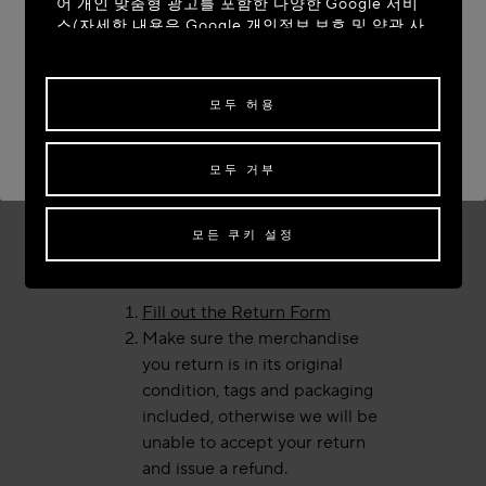
Whit Monday (date varies)
어 개인 맞춤형 광고를 포함한 다양한 Google 서비
July 14
스(자세한 내용은
Google 개인정보 보호 및 약관 사
이트
)를 참조하십시오)를 사용합니다. 제3자 쿠키는
사이트 이동: UNITED STATES
August 15
당사 이외의 사이트 또는 웹 서버에서 제공하는 쿠키
November 1
로, 해당 제3자의 목적을 위해서도 사용됩니다.
현재 사이트 유지: SOUTH KOREA
November 11
모두 허용
December 25
일부 또는 모든 쿠키에 대한 동의를 수정하거나 철회
다른 국가로 배송을 원하신다면,
배송지를 선택해 주세요.
하려면 "쿠키 설정"을 클릭하거나,
개인정보 처리방
모두 거부
침
의 "쿠키 및 자동으로 수집하는 정보" 섹션을 참조
RETURN AND REFUNDS
하여 자세히 알아보십시오.
You can return any item purchased on The
모든 쿠키의 사용에 동의하시려면 "모두 허용"을 클
모든 쿠키 설정
Maison Alaïa world online boutique within
릭하십시오.
30 days of the delivery date. Here’s how:
"모두 거부"를 클릭하시면 기술 쿠키만 사용하는 데
Fill out the Return Form
동의하게 됩니다.
Make sure the merchandise
you return is in its original
condition, tags and packaging
included, otherwise we will be
unable to accept your return
and issue a refund.