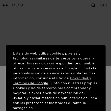
MENU
CART
Este sitio web utiliza cookies, píxeles y
tecnologías similares de terceros para operar y
ofrecer los servicios correspondientes. También
utilizamos varios servicios de Google incluida la
personalización de anuncios (para obtener más
información, consulte el sitio de
Privacidad y
Términos de Google
) junto con nuestras propias
BIENVENIDO A MAISON-ALAIA.COM
Cookies y las de terceros para comprender y
mejorar la experiencia de navegación del
Parece que se encuentra en el siguiente país: United
usuario y enviar materiales publicitarios en línea
con las preferencias mostradas durante la
States. ¿Desea actualizar su ubicación?
navegación.