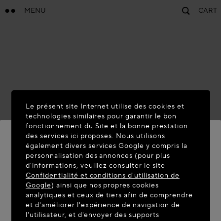
MENU
CART
Le présent site Internet utilise des cookies et
technologies similaires pour garantir le bon
fonctionnement du Site et la bonne prestation
des services ici proposes. Nous utilisons
également divers services Google y compris la
personnalisation des annonces (pour plus
BIENVENUE SUR MAISON-
d'informations, veuillez consulter le site
ALAIA.COM
Confidentialité et conditions d'utilisation de
Google
) ainsi que nos propres cookies
Vous semblez être dans le pays suivant : United
analytiques et ceux de tiers afin de comprendre
et d'améliorer l'expérience de navigation de
States. Souhaitez-vous mettre à jour votre
l'utilisateur, et d'envoyer des supports
localisation ?