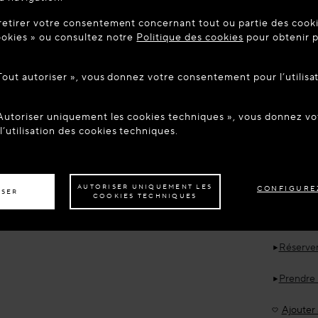
UE SUR MAISON-ALAIA.COM
retirer votre consentement concernant tout ou partie des cookie
être dans le pays suivant : United States. Souhaitez-vous mett
okies » ou consultez notre
Politique des cookies
pour obtenir p
tion ?
 Tout autoriser », vous donnez votre consentement pour l’utilisa
Accessoire
ER AU SITE : UNITED STATES
RESTER SUR LE SITE : FR
ALAÏ
BOUC
CRÉO
 Autoriser uniquement les cookies techniques », vous donnez 
z être livré dans un autre pays,
veuillez sélectionner votre destination.
’utilisation des cookies techniques.
Nouveaut
Date de liv
AUTORISER UNIQUEMENT LES
CONFIGURE
ISER
COOKIES TECHNIQUES
€ 750.00
Réserver
Prendre
Ajouter à