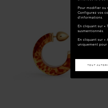
BIENVEN
Pour modifier ou 
Vous semblez 
Configurez vos co
votre localisa
d’informations.
En cliquant sur «
ACCÉD
susmentionnés.
En cliquant sur «
Si vous souhaite
uniquement pour l
TOUT AUTOR