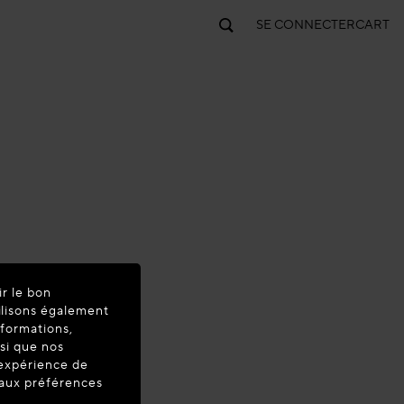
SE CONNECTER
CART
ir le bon
ilisons également
nformations,
nsi que nos
'expérience de
Brun
t aux préférences