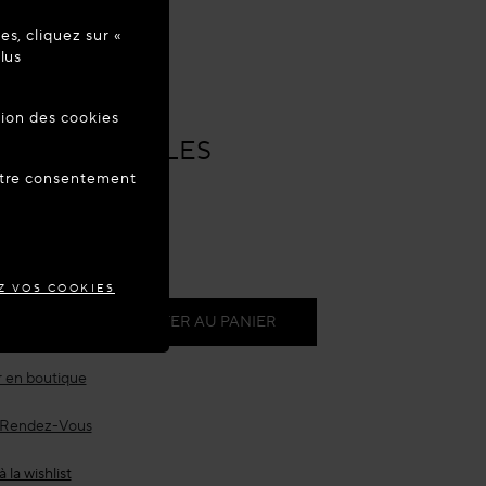
s, cliquez sur «
re à jour
lus
tion des cookies
s
Bijoux
ANCE
A
LES D'OREILLES
LES EDGE
votre consentement
é
raison estimée :
10 août
Z VOS COOKIES
AJOUTER AU PANIER
 en boutique
 Rendez-Vous
 la wishlist