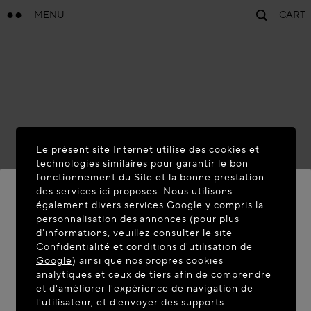
MENU
CART
Le présent site Internet utilise des cookies et
technologies similaires pour garantir le bon
fonctionnement du Site et la bonne prestation
des services ici proposes. Nous utilisons
également divers services Google y compris la
personnalisation des annonces (pour plus
BIENVENUE SUR MAISON-
d'informations, veuillez consulter le site
ALAIA.COM
Confidentialité et conditions d'utilisation de
Google
) ainsi que nos propres cookies
Vous semblez être dans le pays suivant : United
analytiques et ceux de tiers afin de comprendre
et d'améliorer l'expérience de navigation de
States. Souhaitez-vous mettre à jour votre
l'utilisateur, et d'envoyer des supports
localisation ?