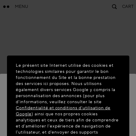
MENU
CART
Le présent site Internet utilise des cookies et
technologies similaires pour garantir le bon
fonctionnement du Site et la bonne prestation
des services ici proposes. Nous utilisons
également divers services Google y compris la
personnalisation des annonces (pour plus
BIENVENUE SUR MAISON-
d'informations, veuillez consulter le site
ALAIA.COM
Confidentialité et conditions d'utilisation de
Google
) ainsi que nos propres cookies
Vous semblez être dans le pays suivant : United
analytiques et ceux de tiers afin de comprendre
et d'améliorer l'expérience de navigation de
States. Souhaitez-vous mettre à jour votre
l'utilisateur, et d'envoyer des supports
localisation ?