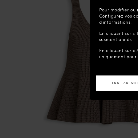
BIENVEN
Pour modifier ou 
Vous semblez 
Configurez vos co
votre localisa
d’informations.
En cliquant sur «
ACCÉD
susmentionnés.
En cliquant sur «
Si vous souhaite
uniquement pour l
TOUT AUTOR