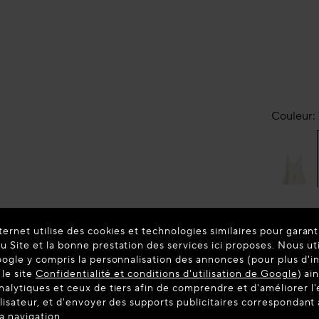
Couleur:
PRÊT-À-
ternet utilise des cookies et technologies similaires pour garant
ALAÏ
DÉBA
 Site et la bonne prestation des services ici proposes. Nous ut
MAIL
oogle y compris la personnalisation des annonces (pour plus d'i
 le site
Confidentialité et conditions d'utilisation de Google
) ai
Nouveaut
nalytiques et ceux de tiers afin de comprendre et d'améliorer l
ilisateur, et d'envoyer des supports publicitaires correspondan
la navigation.