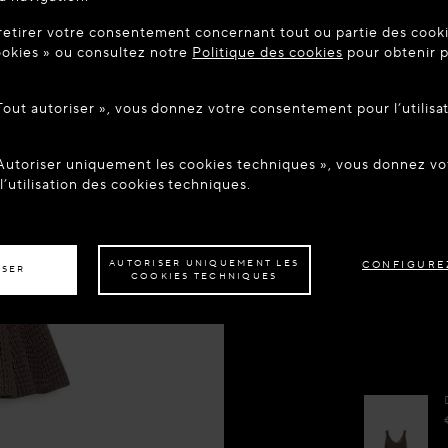
UE SUR MAISON-ALAIA.COM
Date de liv
retirer votre consentement concernant tout ou partie des cookie
être dans le pays suivant : United States. Souhaitez-vous mett
€ 1,600.
okies » ou consultez notre
Politique des cookies
pour obtenir p
tion ?
Réserver
 Tout autoriser », vous donnez votre consentement pour l’utilisa
ER AU SITE : UNITED STATES
RESTER SUR LE SITE : FR
Prendre
 Autoriser uniquement les cookies techniques », vous donnez 
z être livré dans un autre pays,
veuillez sélectionner votre destination.
’utilisation des cookies techniques.
Ajouter à
AUTORISER UNIQUEMENT LES
CONFIGURE
ISER
COOKIES TECHNIQUES