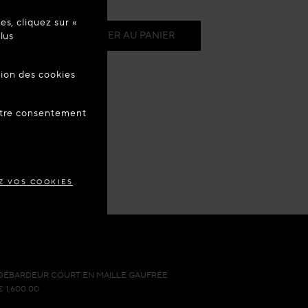
raison estimée :
10 août
s, cliquez sur «
re à jour
00
AJOUTER AU PANIER
lus
 en boutique
tion des cookies
ANCE
 Rendez-Vous
votre consentement
 la wishlist
Z VOS COOKIES
DÉBARDEUR COURT EN MAILLE GAUFRÉE
€ 1,600.00