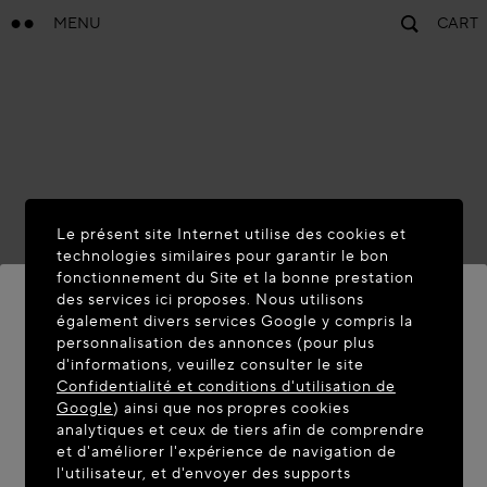
MENU
CART
Le présent site Internet utilise des cookies et
technologies similaires pour garantir le bon
fonctionnement du Site et la bonne prestation
des services ici proposes. Nous utilisons
également divers services Google y compris la
personnalisation des annonces (pour plus
BIENVENUE SUR MAISON-
d'informations, veuillez consulter le site
ALAIA.COM
Confidentialité et conditions d'utilisation de
Google
) ainsi que nos propres cookies
Vous semblez être dans le pays suivant : United
analytiques et ceux de tiers afin de comprendre
et d'améliorer l'expérience de navigation de
States. Souhaitez-vous mettre à jour votre
l'utilisateur, et d'envoyer des supports
localisation ?