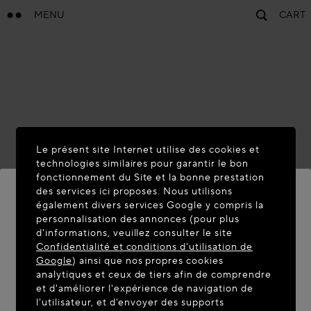
MENU
CART
Le présent site Internet utilise des cookies et
technologies similaires pour garantir le bon
fonctionnement du Site et la bonne prestation
des services ici proposes. Nous utilisons
également divers services Google y compris la
personnalisation des annonces (pour plus
BIENVENUE SUR MAISON-
d'informations, veuillez consulter le site
ALAIA.COM
Confidentialité et conditions d'utilisation de
Google
) ainsi que nos propres cookies
Vous semblez être dans le pays suivant : United
analytiques et ceux de tiers afin de comprendre
et d'améliorer l'expérience de navigation de
States. Souhaitez-vous mettre à jour votre
l'utilisateur, et d'envoyer des supports
localisation ?