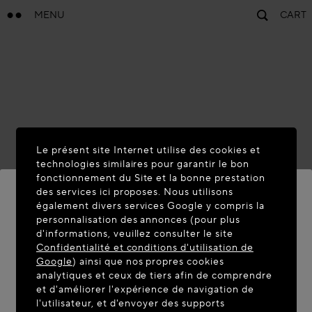
MENU
CART
Le présent site Internet utilise des cookies et
technologies similaires pour garantir le bon
fonctionnement du Site et la bonne prestation
des services ici proposes. Nous utilisons
également divers services Google y compris la
personnalisation des annonces (pour plus
BIENVENUE SUR MAISON-
d'informations, veuillez consulter le site
ALAIA.COM
Confidentialité et conditions d'utilisation de
Google
) ainsi que nos propres cookies
Vous semblez être dans le pays suivant : United
analytiques et ceux de tiers afin de comprendre
et d'améliorer l'expérience de navigation de
States. Souhaitez-vous mettre à jour votre
l'utilisateur, et d'envoyer des supports
localisation ?