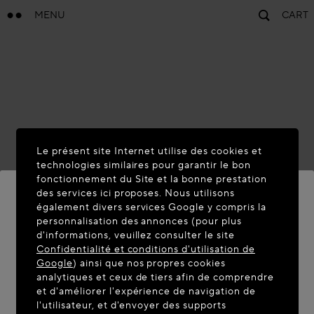
MENU
CART
Le présent site Internet utilise des cookies et
technologies similaires pour garantir le bon
fonctionnement du Site et la bonne prestation
des services ici proposes. Nous utilisons
également divers services Google y compris la
personnalisation des annonces (pour plus
BIENVENUE SUR MAISON-
d'informations, veuillez consulter le site
ALAIA.COM
Confidentialité et conditions d'utilisation de
Google
) ainsi que nos propres cookies
Vous semblez être dans le pays suivant : United
analytiques et ceux de tiers afin de comprendre
et d'améliorer l'expérience de navigation de
States. Souhaitez-vous mettre à jour votre
l'utilisateur, et d'envoyer des supports
localisation ?