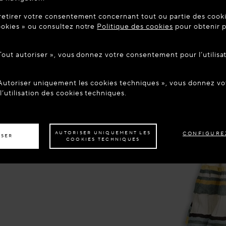
UE SUR MAISON-ALAIA.COM
retirer votre consentement concernant tout ou partie des cookie
être dans le pays suivant : United States. Souhaitez-vous mett
okies » ou consultez notre
Politique des cookies
pour obtenir p
tion ?
 Tout autoriser », vous donnez votre consentement pour l’utilisa
ER AU SITE : UNITED STATES
RESTER SUR LE SITE : FR
 Autoriser uniquement les cookies techniques », vous donnez 
z être livré dans un autre pays,
veuillez sélectionner votre destination.
’utilisation des cookies techniques.
AUTORISER UNIQUEMENT LES
CONFIGURE
ISER
COOKIES TECHNIQUES