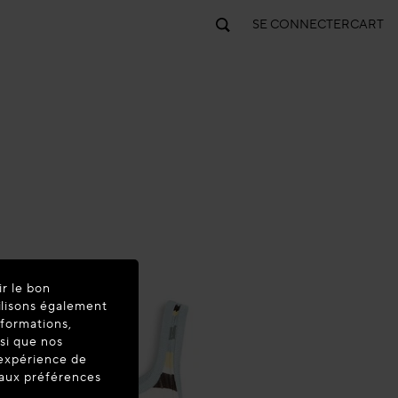
SE CONNECTER
CART
ir le bon
ilisons également
nformations,
nsi que nos
'expérience de
t aux préférences