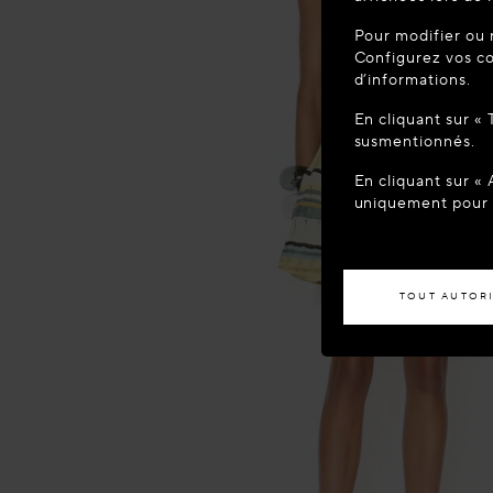
BIENVEN
Pour modifier ou 
Vous semblez 
Configurez vos co
votre localisa
d’informations.
En cliquant sur «
ACCÉD
susmentionnés.
En cliquant sur «
Si vous souhaite
uniquement pour l
TOUT AUTOR