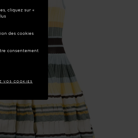
s, cliquez sur «
re à jour
lus
tion des cookies
ANCE
votre consentement
Z VOS COOKIES