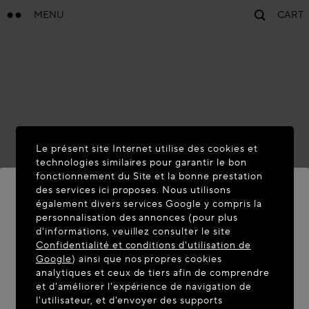
MENU
CART
Le présent site Internet utilise des cookies et
technologies similaires pour garantir le bon
fonctionnement du Site et la bonne prestation
des services ici proposes. Nous utilisons
également divers services Google y compris la
personnalisation des annonces (pour plus
BIENVENUE SUR MAISON-
d'informations, veuillez consulter le site
ALAIA.COM
Confidentialité et conditions d'utilisation de
Google
) ainsi que nos propres cookies
Vous semblez être dans le pays suivant : United
analytiques et ceux de tiers afin de comprendre
et d'améliorer l'expérience de navigation de
States. Souhaitez-vous mettre à jour votre
l'utilisateur, et d'envoyer des supports
localisation ?