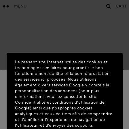
MENU
CART
Le présent site Internet utilise des cookies et
technologies similaires pour garantir le bon
fonctionnement du Site et la bonne prestation
des services ici proposes. Nous utilisons
également divers services Google y compris la
personnalisation des annonces (pour plus
BIENVENUE SUR MAISON-
d'informations, veuillez consulter le site
ALAIA.COM
Confidentialité et conditions d'utilisation de
Google
) ainsi que nos propres cookies
Vous semblez être dans le pays suivant : United
analytiques et ceux de tiers afin de comprendre
et d'améliorer l'expérience de navigation de
States. Souhaitez-vous mettre à jour votre
l'utilisateur, et d'envoyer des supports
localisation ?