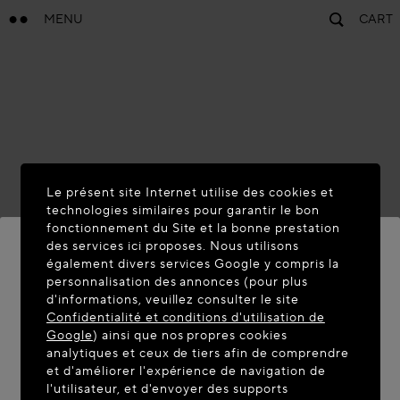
MENU
CART
Le présent site Internet utilise des cookies et
technologies similaires pour garantir le bon
fonctionnement du Site et la bonne prestation
des services ici proposes. Nous utilisons
également divers services Google y compris la
personnalisation des annonces (pour plus
BIENVENUE SUR MAISON-
d'informations, veuillez consulter le site
ALAIA.COM
Confidentialité et conditions d'utilisation de
Google
) ainsi que nos propres cookies
Vous semblez être dans le pays suivant : United
analytiques et ceux de tiers afin de comprendre
et d'améliorer l'expérience de navigation de
States. Souhaitez-vous mettre à jour votre
l'utilisateur, et d'envoyer des supports
localisation ?