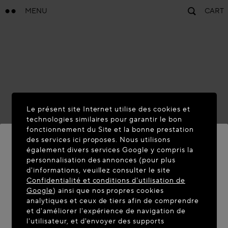
MENU
CART
Le présent site Internet utilise des cookies et
technologies similaires pour garantir le bon
fonctionnement du Site et la bonne prestation
des services ici proposes. Nous utilisons
également divers services Google y compris la
personnalisation des annonces (pour plus
BIENVENUE SUR MAISON-
d'informations, veuillez consulter le site
Confidentialité et conditions d'utilisation de
ALAIA.COM
Google
) ainsi que nos propres cookies
Vous semblez être dans le pays suivant : United
analytiques et ceux de tiers afin de comprendre
et d'améliorer l'expérience de navigation de
States. Souhaitez-vous mettre à jour votre
l'utilisateur, et d'envoyer des supports
localisation ?