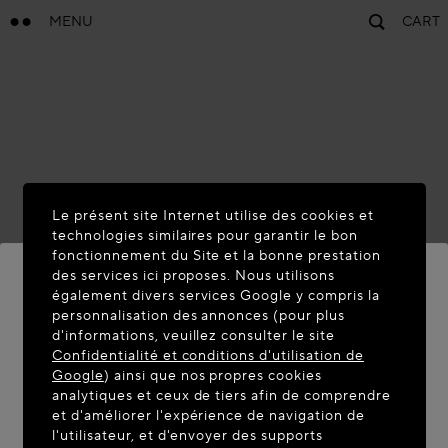
MENU
CART
Le présent site Internet utilise des cookies et
technologies similaires pour garantir le bon
fonctionnement du Site et la bonne prestation
des services ici proposes. Nous utilisons
également divers services Google y compris la
personnalisation des annonces (pour plus
BIENVENUE SUR MAISON-
d'informations, veuillez consulter le site
ALAIA.COM
Confidentialité et conditions d'utilisation de
Google
) ainsi que nos propres cookies
Vous semblez être dans le pays suivant : United
analytiques et ceux de tiers afin de comprendre
et d'améliorer l'expérience de navigation de
States. Souhaitez-vous mettre à jour votre
l'utilisateur, et d'envoyer des supports
localisation ?