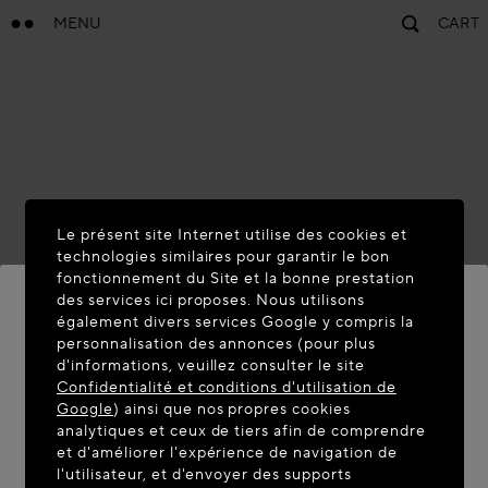
MENU
CART
Le présent site Internet utilise des cookies et
technologies similaires pour garantir le bon
fonctionnement du Site et la bonne prestation
des services ici proposes. Nous utilisons
également divers services Google y compris la
personnalisation des annonces (pour plus
BIENVENUE SUR MAISON-
d'informations, veuillez consulter le site
ALAIA.COM
Confidentialité et conditions d'utilisation de
Google
) ainsi que nos propres cookies
Vous semblez être dans le pays suivant : United
analytiques et ceux de tiers afin de comprendre
et d'améliorer l'expérience de navigation de
States. Souhaitez-vous mettre à jour votre
l'utilisateur, et d'envoyer des supports
localisation ?