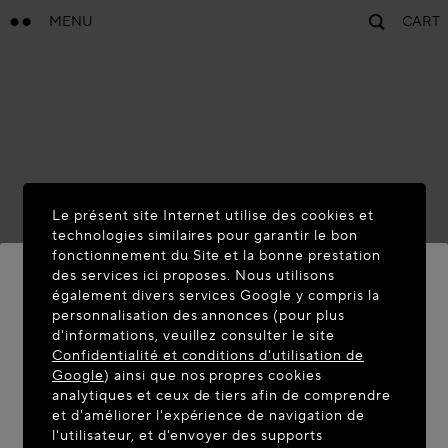
MENU
CART
Le présent site Internet utilise des cookies et
technologies similaires pour garantir le bon
fonctionnement du Site et la bonne prestation
des services ici proposes. Nous utilisons
également divers services Google y compris la
personnalisation des annonces (pour plus
BIENVENUE SUR MAISON-
d'informations, veuillez consulter le site
ALAIA.COM
Confidentialité et conditions d'utilisation de
Google
) ainsi que nos propres cookies
Vous semblez être dans le pays suivant : United
analytiques et ceux de tiers afin de comprendre
et d'améliorer l'expérience de navigation de
States. Souhaitez-vous mettre à jour votre
l'utilisateur, et d'envoyer des supports
localisation ?