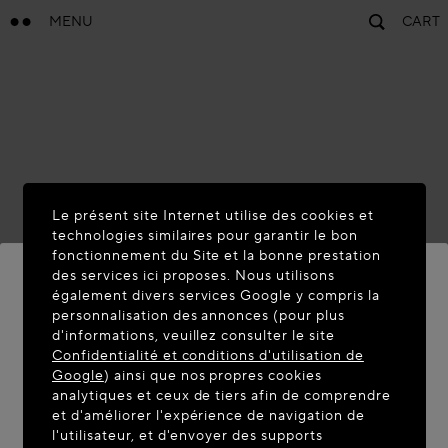
MENU
CART
Le présent site Internet utilise des cookies et
technologies similaires pour garantir le bon
fonctionnement du Site et la bonne prestation
des services ici proposes. Nous utilisons
également divers services Google y compris la
personnalisation des annonces (pour plus
BIENVENUE SUR MAISON-
d'informations, veuillez consulter le site
ALAIA.COM
Confidentialité et conditions d'utilisation de
Google
) ainsi que nos propres cookies
Vous semblez être dans le pays suivant : United
analytiques et ceux de tiers afin de comprendre
et d'améliorer l'expérience de navigation de
States. Souhaitez-vous mettre à jour votre
l'utilisateur, et d'envoyer des supports
localisation ?